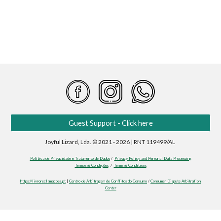
Guest Support - Click here
Joyful Lizard, Lda. © 2021 - 2026 | RNT 119499/AL
Política de Privacidade e Tratamento de Dados
/
Privacy Policy and Personal Data Processing
Termos & Condições
/
Terms & Conditions
https://livroreclamacoes.pt
|
Centro de Arbitragem de Conflitos do Consumo
/
Consumer Dispute Arbitration
Center