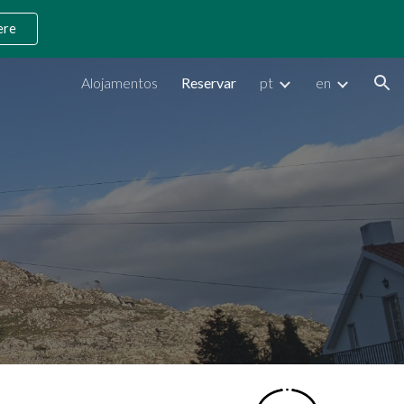
ere
ion
Alojamentos
Reservar
pt
en