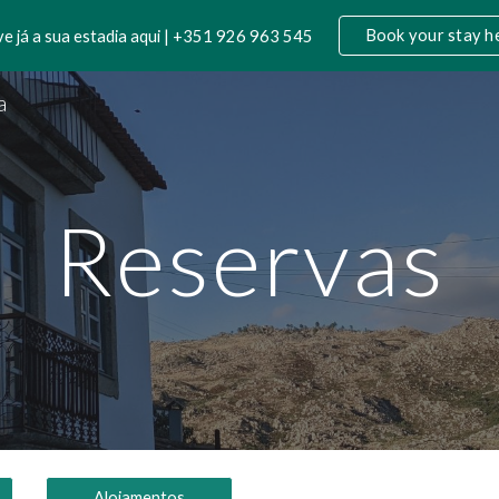
Book your stay h
e já a sua estadia aqui | +351 926 963 545
ip to main content
Skip to navigat
a
Reservas
Alojamentos